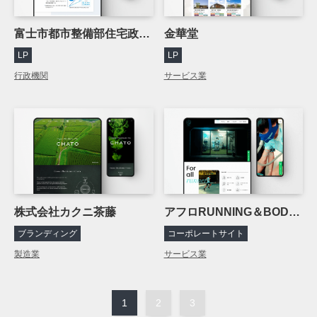
富士市都市整備部住宅政策課
金華堂
LP
LP
行政機関
サービス業
株式会社カクニ茶藤
アフロRUNNING＆BODY MAKE
ブランディング
コーポレートサイト
製造業
サービス業
1
2
3