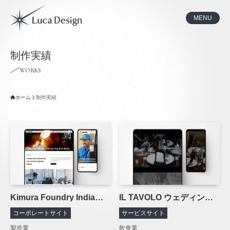
MENU
制作実績
WORKS
ホーム
制作実績
Kimura Foundry India（株式会社木村鋳造所）
IL TAVOLO ウェディング（京昌園）
コーポレートサイト
サービスサイト
製造業
飲食業