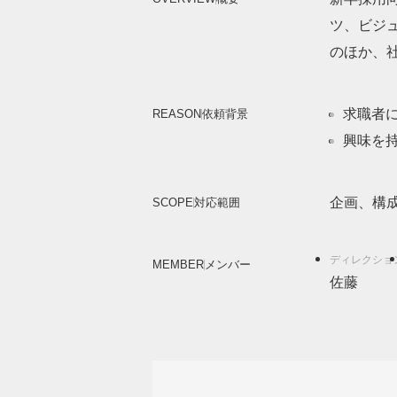
ツ、ビジ
のほか、
求職者
REASON
依頼背景
興味を
企画、構
SCOPE
対応範囲
MEMBER
メンバー
佐藤